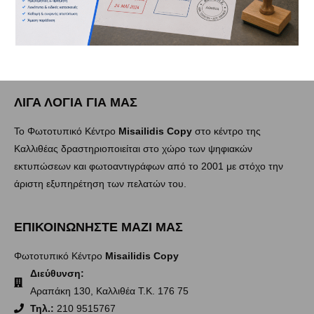
ΛΙΓΑ ΛΟΓΙΑ ΓΙΑ ΜΑΣ
Το Φωτοτυπικό Κέντρο
Misailidis Copy
στο κέντρο της
Καλλιθέας δραστηριοποιείται στο χώρο των ψηφιακών
εκτυπώσεων και φωτοαντιγράφων από το 2001 με στόχο την
άριστη εξυπηρέτηση των πελατών του.
ΕΠΙΚΟΙΝΩΝΗΣΤΕ ΜΑΖΙ ΜΑΣ
Φωτοτυπικό Κέντρο
Misailidis Copy
Διεύθυνση:
Αραπάκη 130, Καλλιθέα Τ.Κ. 176 75
Τηλ.:
210 9515767