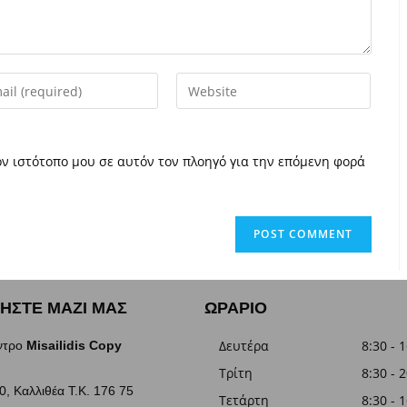
ον ιστότοπο μου σε αυτόν τον πλοηγό για την επόμενη φορά
ΗΣΤΕ ΜΑΖΙ ΜΑΣ
ΩΡΑΡΙΟ
Δευτέρα
8:30 - 
ντρο
Misailidis Copy
Τρίτη
8:30 - 
, Καλλιθέα Τ.Κ. 176 75
Τετάρτη
8:30 - 