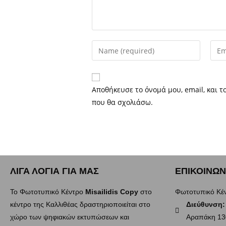
Αποθήκευσε το όνομά μου, email, και τ
που θα σχολιάσω.
ΛΙΓΑ ΛΟΓΙΑ ΓΙΑ ΜΑΣ
ΕΠΙΚΟΙΝΩΝ
Το Φωτοτυπικό Κέντρο
Misailidis Copy
στο
Φωτοτυπικό Κέ
κέντρο της Καλλιθέας δραστηριοποιείται στο
Διεύθυνση:
χώρο των ψηφιακών εκτυπώσεων και
Αραπάκη 130