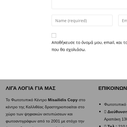
Αποθήκευσε το όνομά μου, email, και τ
που θα σχολιάσω.
ΛΙΓΑ ΛΟΓΙΑ ΓΙΑ ΜΑΣ
ΕΠΙΚΟΙΝΩΝ
Το Φωτοτυπικό Κέντρο
Misailidis Copy
στο
Φωτοτυπικό
κέντρο της Καλλιθέας δραστηριοποιείται στο
Διεύθυνση
χώρο των ψηφιακών εκτυπώσεων και
Αραπάκη 130
φωτοαντιγράφων από το 2001 με στόχο την
Τηλ.:
210 