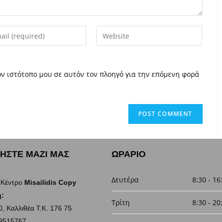
ον ιστότοπο μου σε αυτόν τον πλοηγό για την επόμενη φορά
ΗΣΤΕ ΜΑΖΙ ΜΑΣ
ΩΡΑΡΙΟ
Δευτέρα
8:30 - 16
 Κέντρο
Misailidis Copy
:
Τρίτη
8:30 - 20
, Καλλιθέα Τ.Κ. 176 75
9515767