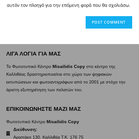
αυτόν τον πλοηγό για την επόμενη φορά που θα σχολιάσω.
ΛΙΓΑ ΛΟΓΙΑ ΓΙΑ ΜΑΣ
Το Φωτοτυπικό Κέντρο
Misailidis Copy
στο κέντρο της
Καλλιθέας δραστηριοποιείται στο χώρο των ψηφιακών
εκτυπώσεων και φωτοαντιγράφων από το 2001 με στόχο την
άριστη εξυπηρέτηση των πελατών του.
ΕΠΙΚΟΙΝΩΝΗΣΤΕ ΜΑΖΙ ΜΑΣ
Φωτοτυπικό Κέντρο
Misailidis Copy
Διεύθυνση:
Αραπάκη 130, Καλλιθέα Τ.Κ. 176 75